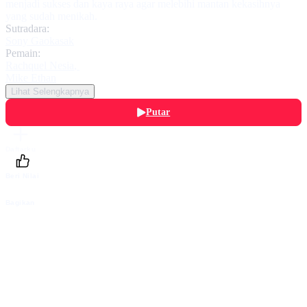
menjadi sukses dan kaya raya agar melebihi mantan kekasihnya
yang sudah menikah.
Sutradara:
Sony Gaokasak
Pemain:
Rachquel Nesia
,
Mike Ethan
Lihat Selengkapnya
Putar
Daftarku
Beri Nilai
Bagikan