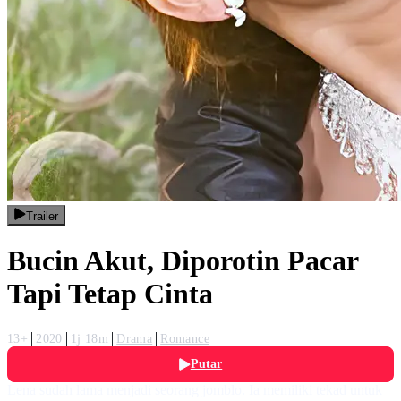
Trailer
Bucin Akut, Diporotin Pacar
Tapi Tetap Cinta
13+
2020
1j 18m
Drama
Romance
Putar
Lena sudah lama menjadi seorang jomblo. Ia memiliki tekad untuk