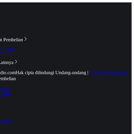
n Pembelian
e TV
Lainnya
idio.com
Hak cipta dilindungi Undang-undang
|
Syarat & Ketentuan
embelian
emier
tif
oucher