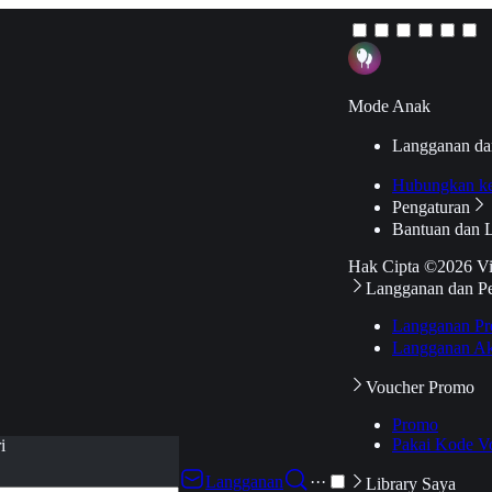
Mode Anak
Langganan da
Hubungkan k
Pengaturan
Bantuan dan 
Hak Cipta ©2026 V
Langganan dan P
Langganan Pr
Langganan Ak
Voucher Promo
Promo
Pakai Kode V
i
Langganan
···
Library Saya