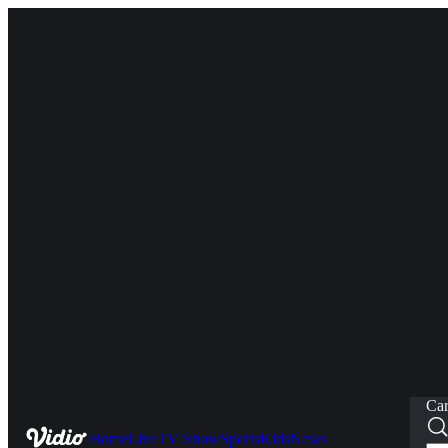
Car
Home
Live
TV Show
Sports
Kids
News