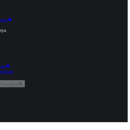
onan
nya
kun
aringan
 Perangkat