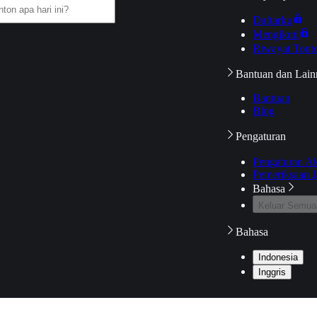
Daftarku
Mengikuti
Riwayat Tont
Bantuan dan Lain
Bantuan
Blog
Pengaturan
Pengaturan A
Pemeriksaan J
Bahasa
Keluar Semua
Bahasa
Indonesia
Inggris