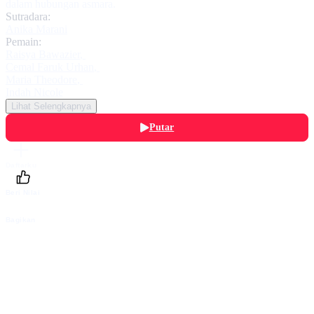
dalam hubungan asmara.
Sutradara:
Anika Marani
Pemain:
Raisya Bawazier
,
Cemal Faruk Urhan
,
Maria Theodore
,
Indah Nicole
Lihat Selengkapnya
Putar
Daftarku
Beri Nilai
Bagikan