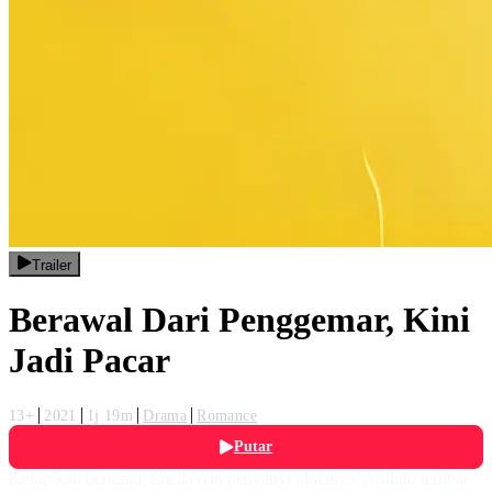
Trailer
Berawal Dari Penggemar, Kini
Jadi Pacar
13+
2021
1j 19m
Drama
Romance
Putar
Kerap kali bertemu, Shella dan penyanyi idolanya, Ardhito terlibat