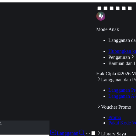
Mode Anak
Langganan da
Hubungkan k
Pengaturan
Bantuan dan 
Hak Cipta ©2026 V
Langganan dan P
Langganan Pr
Langganan Ak
Voucher Promo
Promo
Pakai Kode V
i
Langganan
···
Library Saya