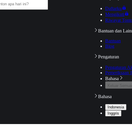
Daftarku
Mengikuti
Riwayat Tont
Bantuan dan Lain
Bantuan
Blog
Pengaturan
Pengaturan A
Pemeriksaan J
Bahasa
Keluar Semua
Bahasa
Indonesia
Inggris