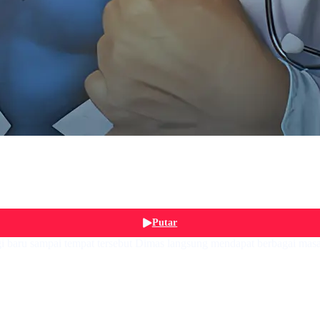
Putar
aru sampai tempat tersebut Dimas langsung mendapat berbagai masalah. 