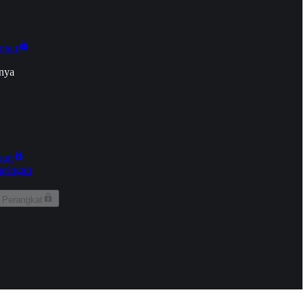
onan
nya
kun
aringan
 Perangkat