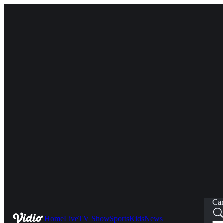
Car
Home
Live
TV Show
Sports
Kids
News