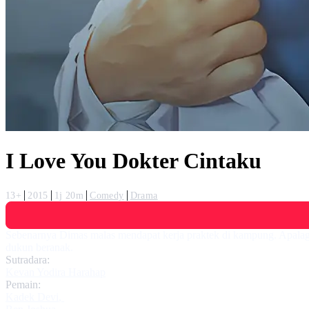
I Love You Dokter Cintaku
13+
2015
1j 20m
Comedy
Drama
Sebenarnya Dimas malas mendapat kerja praktek di kampung. Apalagi b
dukun beranak.
Sutradara:
Kevan Yodira Harahap
Pemain:
Kadek Devi
,