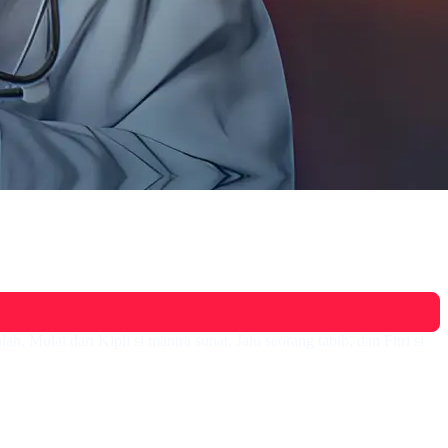
Mulai dari Kipli si mantra sunat, Jalu seorang tabib, dan Fitri si