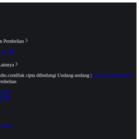
n Pembelian
e TV
Lainnya
idio.com
Hak cipta dilindungi Undang-undang
|
Syarat & Ketentuan
embelian
emier
tif
oucher