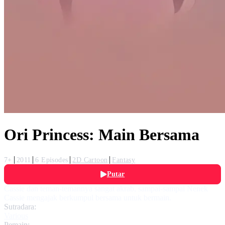
Ori Princess: Main Bersama
7+
2011
6 Episodes
2D Cartoon
Fantasy
Putar
Cassie dan teman-temannya sangat akrab, sampai-sampai Nenek
Cassie mengajak berkumpul bersama untuk bermain.
Sutradara:
Various
Pemain: