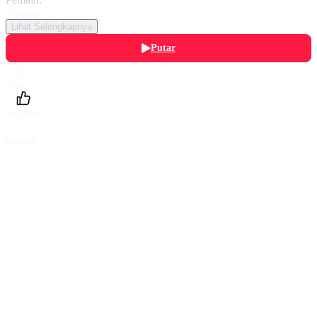
Various
Lihat Selengkapnya
Putar
Daftarku
Beri Nilai
Bagikan