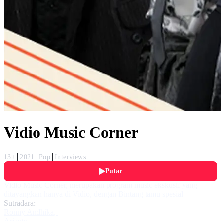
Vidio Music Corner
13+
2021
Pop
Interviews
Putar
Vidio Music Corner, merupakan program music ekskusif yang
ditayangkan hanya di Vidio, dengan Bintang tamu spesial.
Sutradara:
Ronny Andhika
,
Arianto