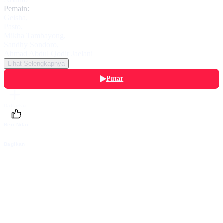
Pemain:
Geisha
,
Pasto
,
Mikha Tambayong
,
Sandhy Sondoro
,
Ahmad Abdul Qodir Jaelani
Lihat Selengkapnya
Putar
Daftarku
Beri Nilai
Bagikan