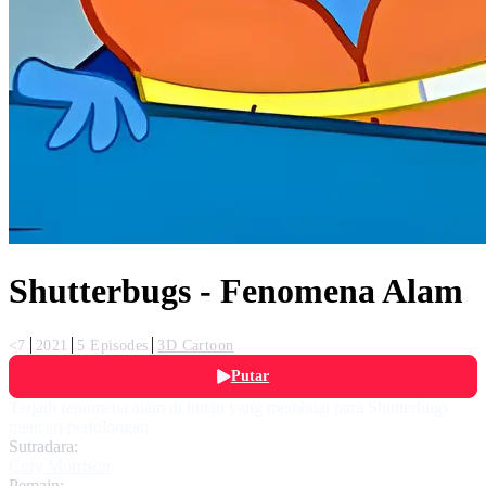
Shutterbugs - Fenomena Alam
<7
2021
5 Episodes
3D Cartoon
Putar
Terjadi fenomena alam di hutan yang membuat para Shutterbugs
mencari pertolongan.
Sutradara:
Cory Morrison
Pemain: