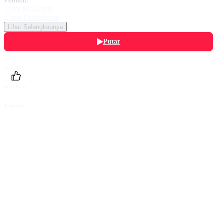
Terry McGurrin
,
Elana Dunkelman
Lihat Selengkapnya
Putar
Daftarku
Beri Nilai
Bagikan