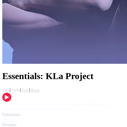
Essentials: KLa Project
13+
NaN
Pop
Rock
"Musisi jalanan mulai beraksi, Seiring laraku kehilanganmu,
Merintih sendiri, Ditelan deru kotamu"
Sutradara:
Various
Pemain: