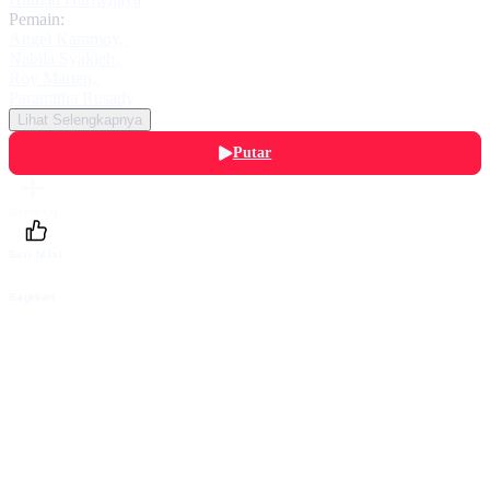
Pemain:
Angel Karamoy
,
Nabila Syakieb
,
Roy Marten
,
Paramitha Rusady
Lihat Selengkapnya
Putar
Daftarku
Beri Nilai
Bagikan