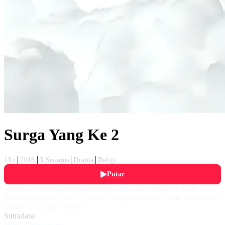
Surga Yang Ke 2
13+
2016
3 Seasons
Drama
Religi
Putar
Sabrina, perempuan berhijab yang cantik dan penyabar telah
dipersunting oleh Doni, seorang pengusaha sukses yang tampan dan
sangat mencintai Sabrina
Sutradara:
Hilman Hariwijaya