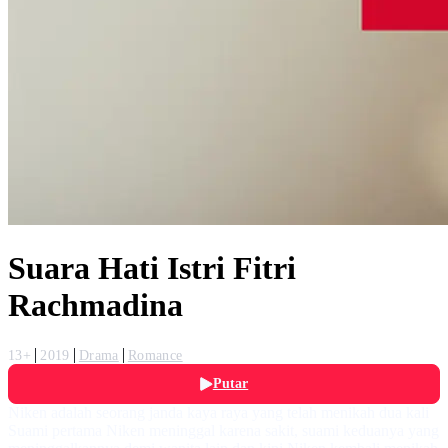
Suara Hati Istri Fitri
Rachmadina
13+
2019
Drama
Romance
Putar
Niken adalah seorang janda kaya raya yang telah menikah dua kali
Suami pertama Niken meninggal karena sakit, suami keduanya yang