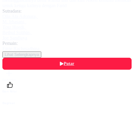
meninggalkannya demi wanita lain dan kini Niken kembali menikah
untuk ketiga kalinya dengan Farid
Sutradara:
Olla Ata Adonara
,
M. Irhasani
,
Toto Hoedi
,
Bethul Solihin
,
Joe Sandjaya
Pemain:
Fitrie Rachmadhina
Lihat Selengkapnya
Putar
Daftarku
Beri Nilai
Bagikan