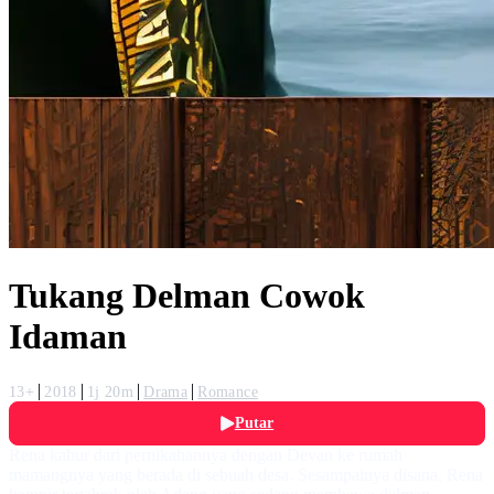
Tukang Delman Cowok
Idaman
13+
2018
1j 20m
Drama
Romance
Putar
Rena kabur dari pernikahannya dengan Devan ke rumah
mamangnya yang berada di sebuah desa. Sesampainya disana, Rena