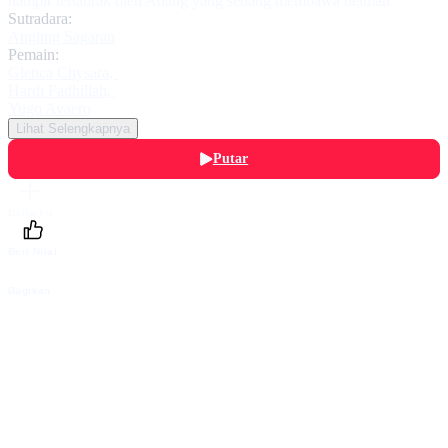
hampir tertabrak oleh Adang yang sedang membawa delman.
Sutradara:
Angling Sagaran
Pemain:
Glenca Chysara
,
Hardi Fadhillah
,
Yugo Avaero
Lihat Selengkapnya
Putar
Daftarku
Beri Nilai
Bagikan