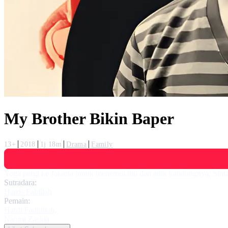
My Brother Bikin Baper
13+
2018
1j 18m
Drama
Family
Yoga pergi ke Jakarta untuk menemui ibu dan adik kandungnya, Sinta
Sutradara:
Harris Fabillah
Pemain:
Hardi Fadhillah
,
Naomi Zaskia