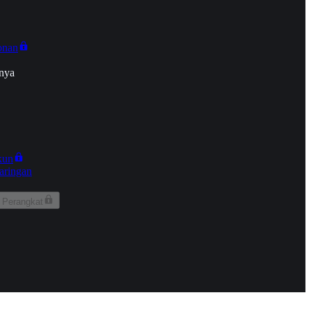
onan
nya
kun
aringan
 Perangkat