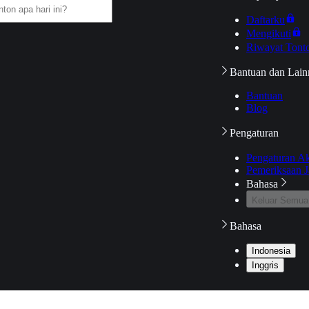
Daftarku
Mengikuti
Riwayat Tont
Bantuan dan Lain
Bantuan
Blog
Pengaturan
Pengaturan A
Pemeriksaan J
Bahasa
Keluar Semua
Bahasa
Indonesia
Inggris