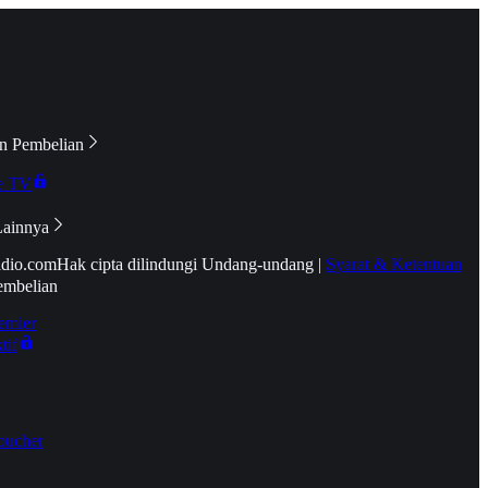
n Pembelian
e TV
Lainnya
idio.com
Hak cipta dilindungi Undang-undang
|
Syarat & Ketentuan
embelian
emier
tif
oucher