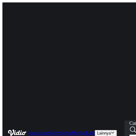
Car
Home
Live
Sports
Series
Movies
Kids
Lainnya