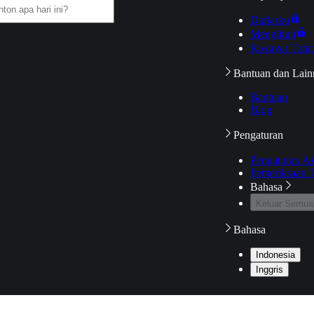
Daftarku
Mengikuti
Riwayat Tont
Bantuan dan Lain
Bantuan
Blog
Pengaturan
Pengaturan A
Pemeriksaan J
Bahasa
Keluar Semua
Bahasa
Indonesia
Inggris