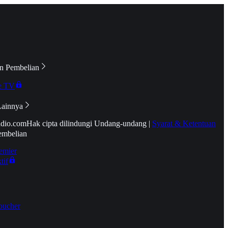
n Pembelian
e TV
Lainnya
idio.com
Hak cipta dilindungi Undang-undang
|
Syarat & Ketentuan
embelian
emier
tif
oucher