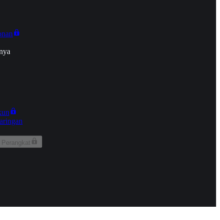
onan
nya
kun
aringan
 Perangkat