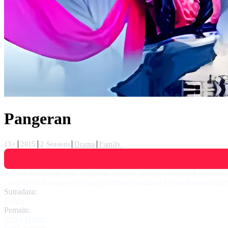
Pangeran
13+
2015
2 Seasons
Drama
Family
Karena kenakalan nya, Pangeran dipaksa ayahnya belajar di pesantre
yang nakal dan ngeyel sering membuat pesantren heboh karena ulahn
Sutradara:
Li Ma
Pemain:
Ricky Harun
,