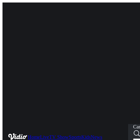
Car
Home
Live
TV Show
Sports
Kids
News