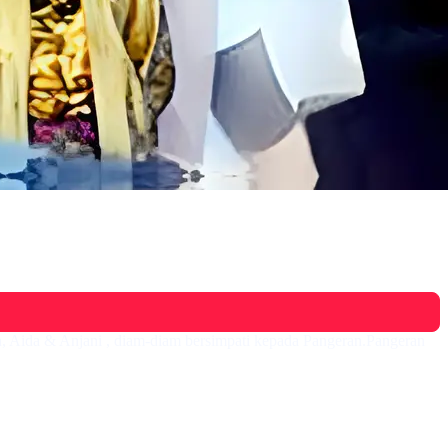
n, Aida & Anjani , diam-diam bersimpati kepada Pangeran.Pangeran