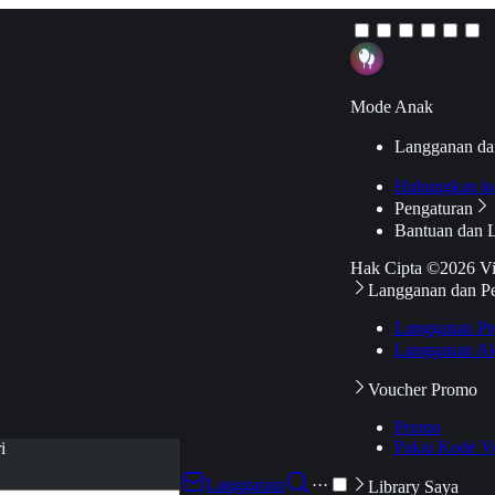
Mode Anak
Langganan da
Hubungkan k
Pengaturan
Bantuan dan 
Hak Cipta ©2026 V
Langganan dan P
Langganan Pr
Langganan Ak
Voucher Promo
Promo
Pakai Kode V
i
Langganan
···
Library Saya