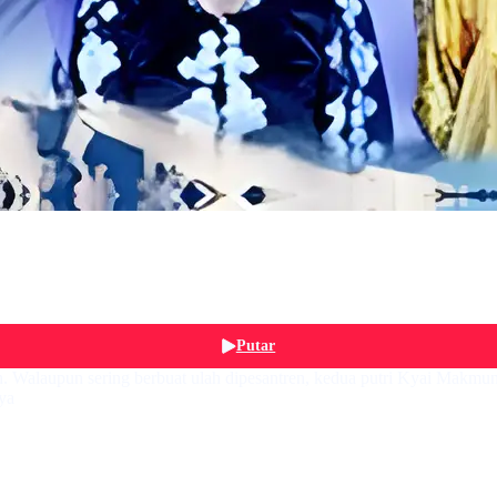
Putar
n. Walaupun sering berbuat ulah dipesantren, kedua putri Kyai Makmu
ya