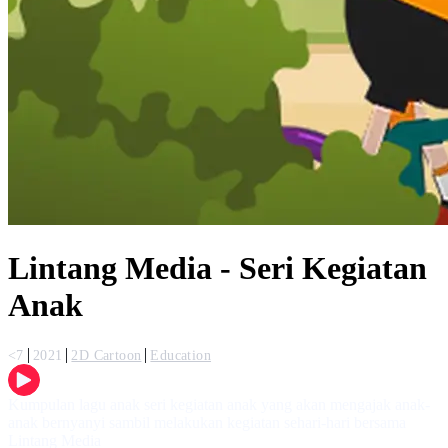
Lintang Media - Seri Kegiatan
Anak
<7
2021
2D Cartoon
Education
Kumpulan lagu anak seri kegiatan anak yang akan mengajak anak-
anak bernyanyi sambil melakukan kegiatan sehari-hari bersama
Lintang Media