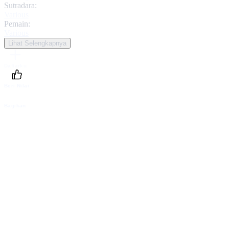
Sutradara:
Various
Pemain:
Various
Lihat Selengkapnya
Daftarku
Beri Nilai
Bagikan