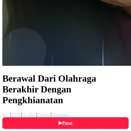
Berawal Dari Olahraga
Berakhir Dengan
Pengkhianatan
13+
2020
1j 20m
Drama
Romance
Putar