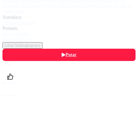
Kegiatan pola hidup sehat sedang giat-giatnya dilakukan Richo,
hobi baru Richo bersepedah siapa sangka hobinya justru membawa
malapetaka.
Sutradara:
Angling Sagaran
Pemain:
Boy Hamzah
,
Ghea D'Syawal
Lihat Selengkapnya
Putar
Daftarku
Beri Nilai
Bagikan