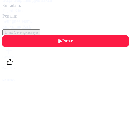
tetapi tetap menggemaskan
Sutradara:
Egeol Kim
Pemain:
Seunghee Nam
,
Sunyoung Park
Lihat Selengkapnya
Putar
Daftarku
Beri Nilai
Bagikan