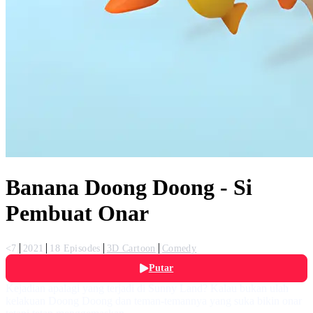
Banana Doong Doong - Si
Pembuat Onar
<7
2021
18 Episodes
3D Cartoon
Comedy
Putar
Kejadian apalagi yang terjadi di Sunny Land? Kalau bukan ulah
kelakuan Doong Doong dan teman-temannya yang suka bikin onar