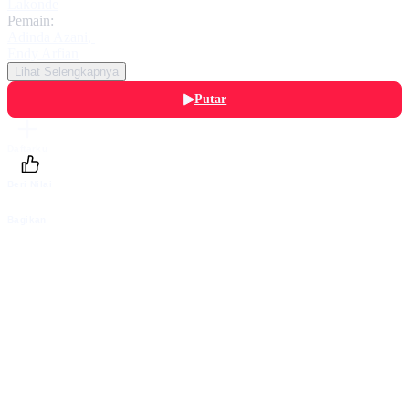
Lakonde
Pemain:
Adinda Azani
,
Endy Arfian
Lihat Selengkapnya
Putar
Daftarku
Beri Nilai
Bagikan