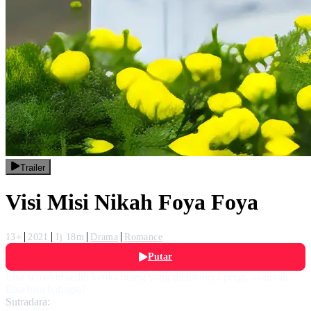
Trailer
Visi Misi Nikah Foya Foya
13+
2021
1j 18m
Drama
Romance
Putar
Elsa semakin sedih ketika orang yang dicintainya pergi, akankah
Elsa bisa bahagia?
Sutradara: