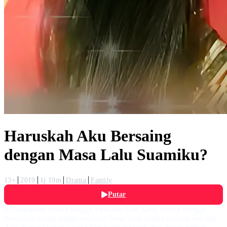
Haruskah Aku Bersaing
dengan Masa Lalu Suamiku?
13+
2019
1j 19m
Drama
Family
Putar
Kebahagiaan rumah tangga Vina dan Adit harus terusik dengan
kehadiran orang ketiga bernama Sasa. Sasa adalah mantan kekasih