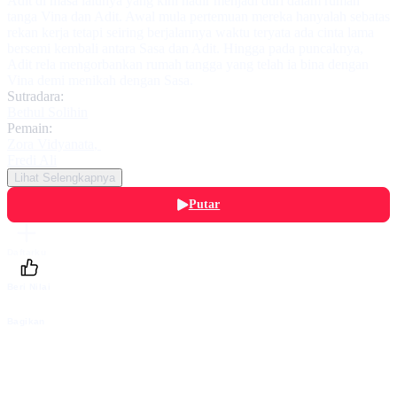
Adit di masa lalunya yang kini hadir menjadi duri dalam rumah
tanga Vina dan Adit. Awal mula pertemuan mereka hanyalah sebatas
rekan kerja tetapi seiring berjalannya waktu teryata ada cinta lama
bersemi kembali antara Sasa dan Adit. Hingga pada puncaknya,
Adit rela mengorbankan rumah tangga yang telah ia bina dengan
Vina demi menikah dengan Sasa.
Sutradara:
Bethul Solihin
Pemain:
Zora Vidyanata
,
Fredi Ali
Lihat Selengkapnya
Putar
Daftarku
Beri Nilai
Bagikan