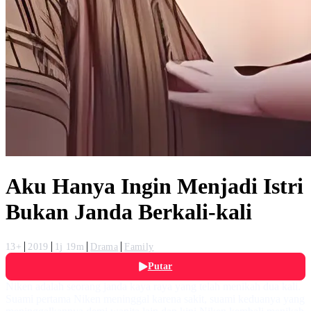
Aku Hanya Ingin Menjadi Istri
Bukan Janda Berkali-kali
13+
2019
1j 19m
Drama
Family
Putar
Niken adalah seorang janda kaya raya yang telah menikah dua kali.
Suami pertama Niken meninggal karena sakit, suami keduanya yang