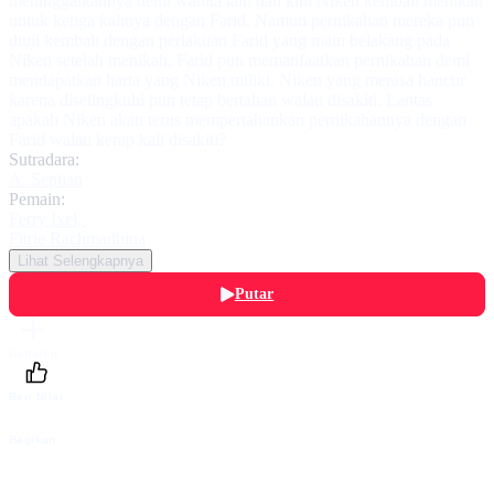
meninggalkannya demi wanita lain dan kini Niken kembali menikah
untuk ketiga kalinya dengan Farid. Namun pernikahan mereka pun
diuji kembali dengan perlakuan Farid yang main belakang pada
Niken setelah menikah, Farid pun memanfaatkan pernikahan demi
mendapatkan harta yang Niken miliki. Niken yang merasa hancur
karena diselingkuhi pun tetap bertahan walau disakiti. Lantas
apakah Niken akan terus mempertahankan pernikahannya dengan
Farid walau kerap kali disakiti?
Sutradara:
A. Septian
Pemain:
Ferry Ixel
,
Fitrie Rachmadhina
Lihat Selengkapnya
Putar
Daftarku
Beri Nilai
Bagikan