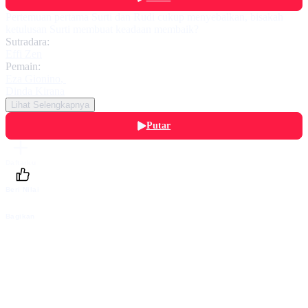
Pertemuan pertama Surti dan Rudi cukup menyebalkan, bisakah
ketulusan Surti membuat keadaan membaik?
Sutradara:
Effi Zen
Pemain:
Eza Gionino
,
Dinda Kirana
Lihat Selengkapnya
Putar
Daftarku
Beri Nilai
Bagikan