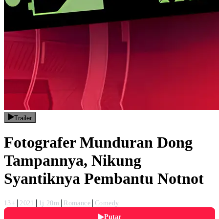
Trailer
Fotografer Munduran Dong
Tampannya, Nikung
Syantiknya Pembantu Notnot
13+
2021
1j 20m
Romance
Comedy
Putar