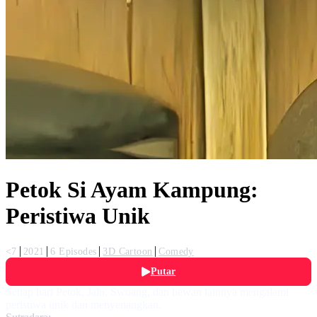
Petok Si Ayam Kampung:
Peristiwa Unik
<7
2021
6 Episodes
3D Cartoon
Comedy
Putar
Setiap hari Petok, Jalu, Swoang, dan hewan lainnya mengalami
peristiwa unik dan menyenangkan.