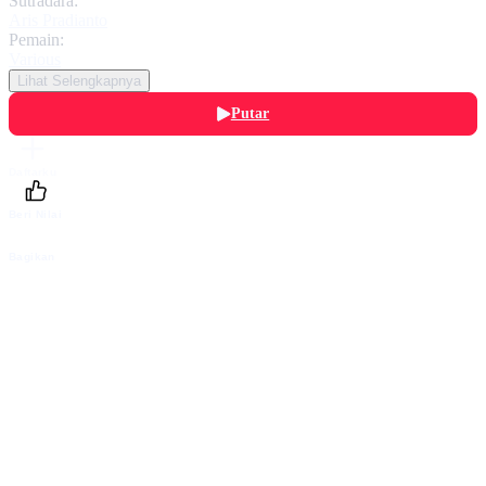
Sutradara:
Aris Pradianto
Pemain:
Various
Lihat Selengkapnya
Putar
Daftarku
Beri Nilai
Bagikan