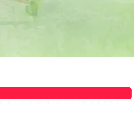
i tempat-tempat bersejarah islami, panti asuhan, panti jompo, dll.