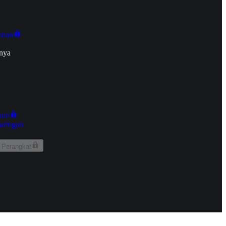
onan
nya
kun
aringan
 Perangkat