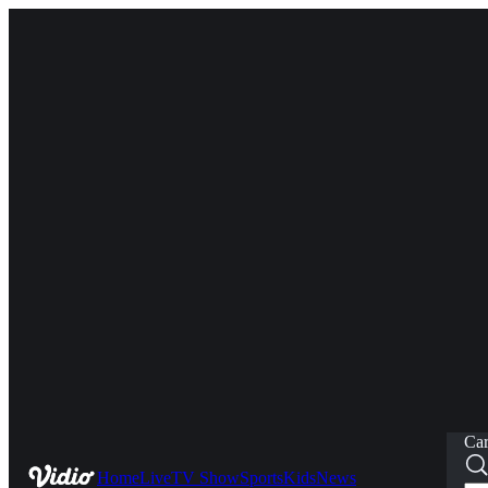
Car
Home
Live
TV Show
Sports
Kids
News