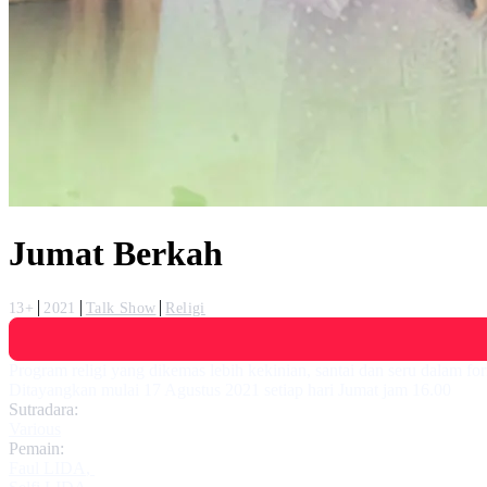
Jumat Berkah
13+
2021
Talk Show
Religi
Program religi yang dikemas lebih kekinian, santai dan seru dalam form
Ditayangkan mulai 17 Agustus 2021 setiap hari Jumat jam 16.00
Sutradara:
Various
Pemain:
Faul LIDA
,