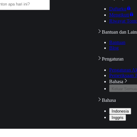
Daftarku
Mengikuti
Riwayat Tont
Bantuan dan Lain
Bantuan
Blog
Pengaturan
Pengaturan A
Pemeriksaan J
Bahasa
Keluar Semua
Bahasa
Indonesia
Inggris