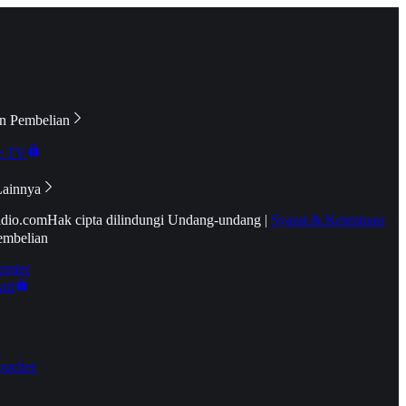
n Pembelian
e TV
Lainnya
idio.com
Hak cipta dilindungi Undang-undang
|
Syarat & Ketentuan
embelian
emier
tif
oucher