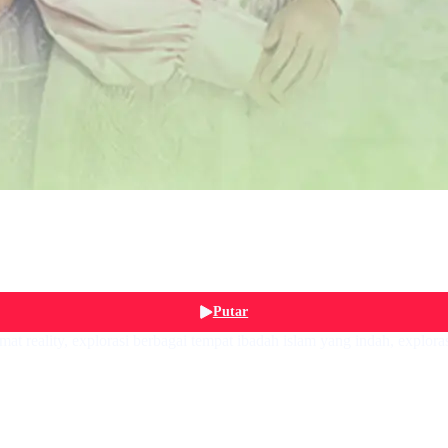
Putar
at reality, explorasi berbagai tempat ibadah islam yang indah, exploras