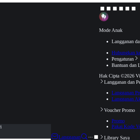
Mode Anak
Langganan da
Hubungkan k
Pengaturan
Bantuan dan 
Hak Cipta ©2026 V
Langganan dan P
Langganan Pr
Langganan Ak
Voucher Promo
Promo
Pakai Kode V
i
Langganan
···
Library Saya