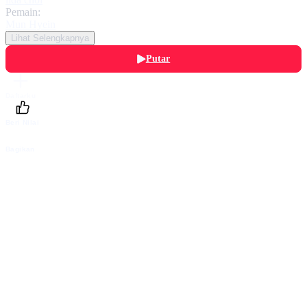
Pemain:
Mun Hyein
Lihat Selengkapnya
Putar
Daftarku
Beri Nilai
Bagikan