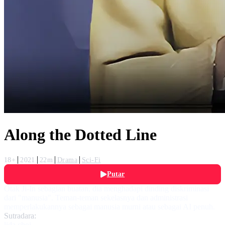
Along the Dotted Line
18+
2021
22m
Drama
Sci-Fi
Putar
Otak Ji-In sebagian buatan, dia menghadapi dinding diskriminasi
dari "manusia". Teman-teman sekelasnya dan administrasi
memperlakukannya sebagai manusia murni atau sebagai AI penuh.
Sutradara:
lida choi