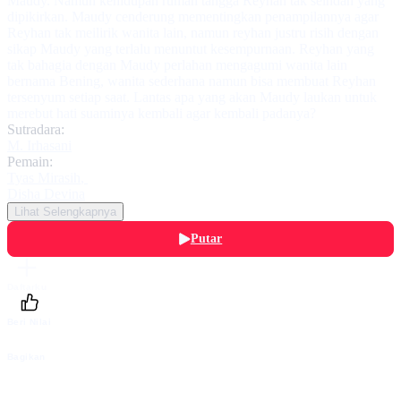
Maudy. Namun kehidupan rumah tangga Reyhan tak seindah yang
dipikirkan. Maudy cenderung mementingkan penampilannya agar
Reyhan tak meilirik wanita lain, namun reyhan justru risih dengan
sikap Maudy yang terlalu menuntut kesempurnaan. Reyhan yang
tak bahagia dengan Maudy perlahan mengagumi wanita lain
bernama Bening, wanita sederhana namun bisa membuat Reyhan
tersenyum setiap saat. Lantas apa yang akan Maudy laukan untuk
merebut hati suaminya kembali agar kembali padanya?
Sutradara:
M. Irhasani
Pemain:
Tyas Mirasih
,
Disha Devina
Lihat Selengkapnya
Putar
Daftarku
Beri Nilai
Bagikan