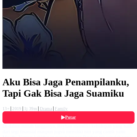
Aku Bisa Jaga Penampilanku,
Tapi Gak Bisa Jaga Suamiku
13+
2019
1j 39m
Drama
Family
Putar
Di dalam rumah tangganya, Reyhan memiliki kehidupan yang baik
dari segi finansial maupun jugva memiliki istri yang cantik yaitu