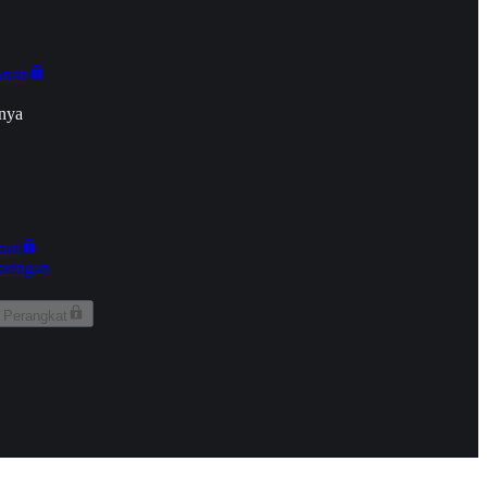
onan
nya
kun
aringan
 Perangkat