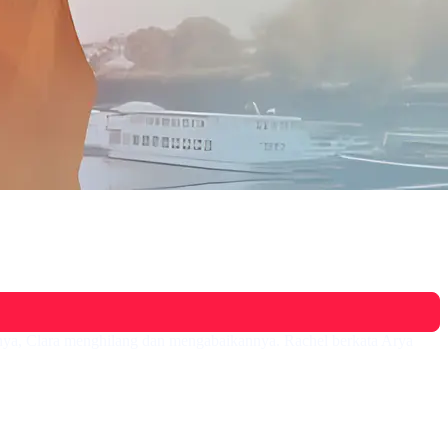
nya, Clara menghilang dan mengabaikannya. Rachel berkata Arya