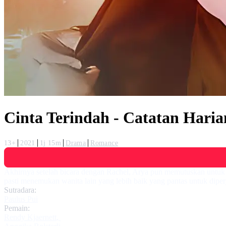
Cinta Terindah - Catatan Hari
13+
2021
1j 15m
Drama
Romance
Akhirnya setelah bicara dengan Rachel, Arya pun memutuskan untuk
pasti menemukan wanita lain yang lebih baik yang pantas untuk dip
Sutradara:
Paulus Pui
Pemain:
Rendy Kjaernett
,