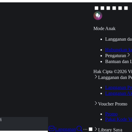
Mode Anak
Langganan da
Hubungkan k
Pengaturan
Bantuan dan 
Hak Cipta ©2026 V
Langganan dan P
Langganan Pr
Langganan Ak
Voucher Promo
Promo
Pakai Kode V
i
Langganan
···
Library Saya