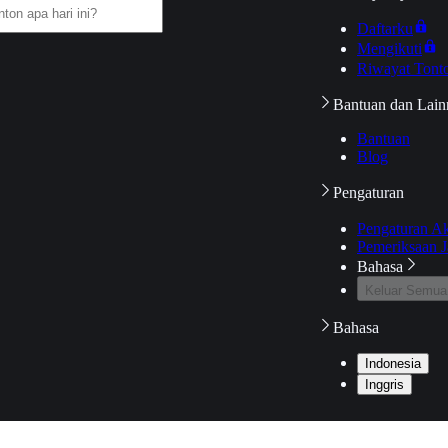
Daftarku
Mengikuti
Riwayat Tont
Bantuan dan Lain
Bantuan
Blog
Pengaturan
Pengaturan A
Pemeriksaan J
Bahasa
Keluar Semua
Bahasa
Indonesia
Inggris