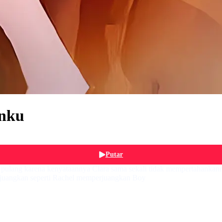
anku
Putar
 pulang karena kenyataannya Clara sama sekali tidak mempertahankan
erjuangkan seperti Rachel memperjuangkan Boy