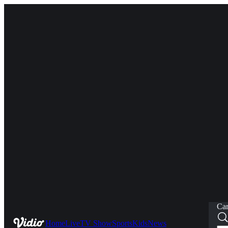
Car
Home
Live
TV Show
Sports
Kids
News