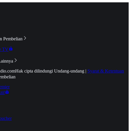
n Pembelian
e TV
Lainnya
idio.com
Hak cipta dilindungi Undang-undang
|
Syarat & Ketentuan
embelian
emier
tif
oucher