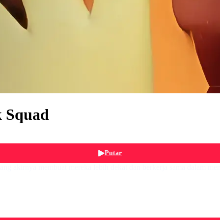
k Squad
Putar
ang akirnya membuat mereka lebih dekat dan berkerja sama dalam men