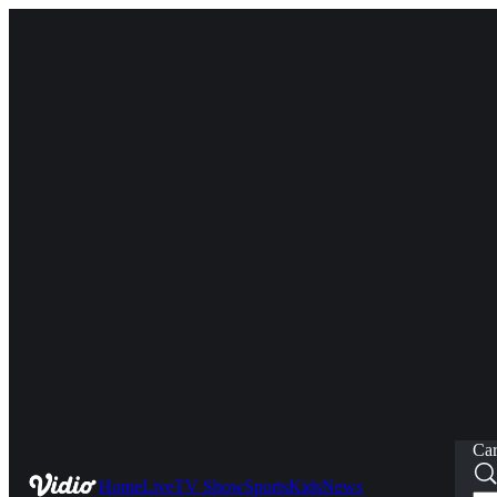
Car
Home
Live
TV Show
Sports
Kids
News