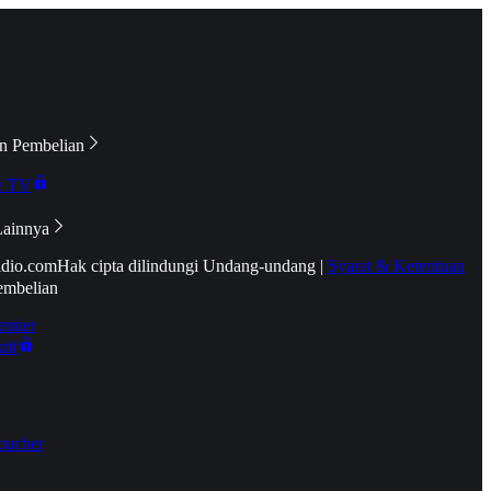
n Pembelian
e TV
Lainnya
idio.com
Hak cipta dilindungi Undang-undang
|
Syarat & Ketentuan
embelian
emier
tif
oucher