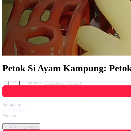
Petok Si Ayam Kampung: Peto
<7
2021
11 Episodes
3D Cartoon
Comedy
Tak jarang masalah datang akibat ulah Petok dan kawan-kawannya, y
Sutradara:
Aris Pradianto
Pemain:
Various
Lihat Selengkapnya