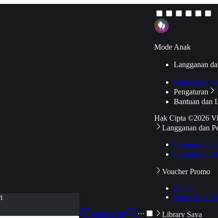
Mode Anak
Langganan da
Hubungkan k
Pengaturan
Bantuan dan 
Hak Cipta ©2026 V
Langganan dan P
Langganan Pr
Langganan Ak
Voucher Promo
Promo
Pakai Kode V
i
Langganan
···
Library Saya