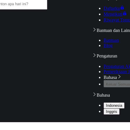
Daftarku
Mengikuti
Riwayat Tont
Bantuan dan Lain
Bantuan
Blog
Pengaturan
Pengaturan A
Pemeriksaan J
Bahasa
Keluar Semua
Bahasa
Indonesia
Inggris