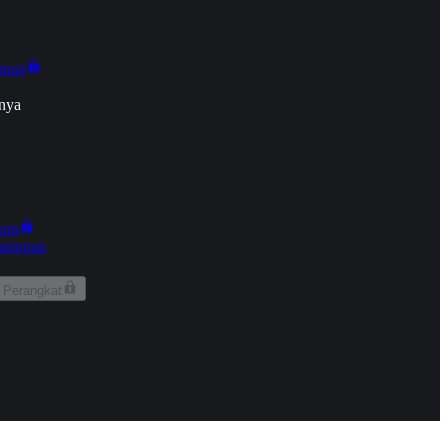
onan
nya
kun
aringan
 Perangkat