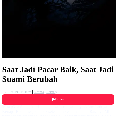
Saat Jadi Pacar Baik, Saat Jadi
Suami Berubah
13+
2019
1j 10m
Drama
Family
Putar
Mira (Gita Sinaga) terkadang suka bertanya-tanya dalam hatinya.
Kenapa Radit menjadi cuek setelah mereka menikah. Rasanya Mira