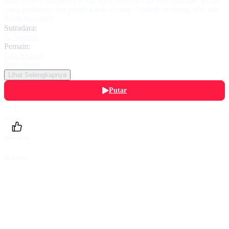
tidak seperti mengenal Radit yang dulu saat mereka pacaran. Radit
yang perhatian dan penuh kasih sayang. Apakah memang sifat asli
Radit itu cuek?
Sutradara:
A. Septian
Pemain:
Gita Sinaga
,
Dirly Dave
Lihat Selengkapnya
Putar
Daftarku
Beri Nilai
Bagikan