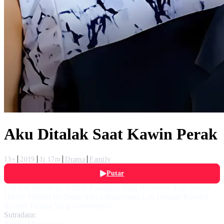
Aku Ditalak Saat Kawin Perak
13+
2019
1j 17m
Drama
Family
Putar
Leli dan Himawan Adalah Pasangan Yang Harmonis Tapi Semua
Hanya Terlihat Di Dunia Maya.Bagaimana Leli Dengan Kondisi
Rumah Tangga Yang Sebenarnya?
Sutradara:
Bobby Moeryawan