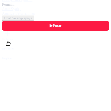
Pemain:
Attar Syah
,
Ananda Faturrahman
Lihat Selengkapnya
Putar
Daftarku
Beri Nilai
Bagikan