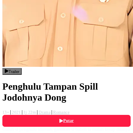
Trailer
Penghulu Tampan Spill
Jodohnya Dong
13+
2021
1j 22m
Drama
Romance
Putar
Galuh si penghulu idaman, gantikan si babeh ia malah kerap ditanya