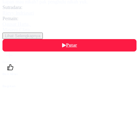
kapan mau nikah? pak penghulu nikah yuk.
Sutradara:
Rievy Indriasari
Pemain:
Qausar Harta
,
Masayu Clara
Lihat Selengkapnya
Putar
Daftarku
Beri Nilai
Bagikan