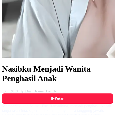
Nasibku Menjadi Wanita
Penghasil Anak
13+
2019
1j 23m
Drama
Family
Putar
Memperlakukan Salma (Fitri Ramadhina) menjadi penghasil Anaak
tanpa rasa cinta, seperti tidak mempunyai rasa tanggung jawab.