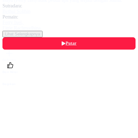
Bayu (Ferry Ixel) tidak peduli apa yang terjadi dengan Salma.
Sutradara:
Bethul Solihin
Pemain:
Ferry Ixel
,
Fitrie Rachmadhina
Lihat Selengkapnya
Putar
Daftarku
Beri Nilai
Bagikan