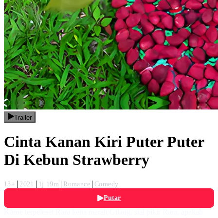
Trailer
Cinta Kanan Kiri Puter Puter
Di Kebun Strawberry
13+
2021
1j 19m
Romance
Comedy
Putar
Karne terpeleset Rara kena marah Gilang, sial pikir Rara, apakah