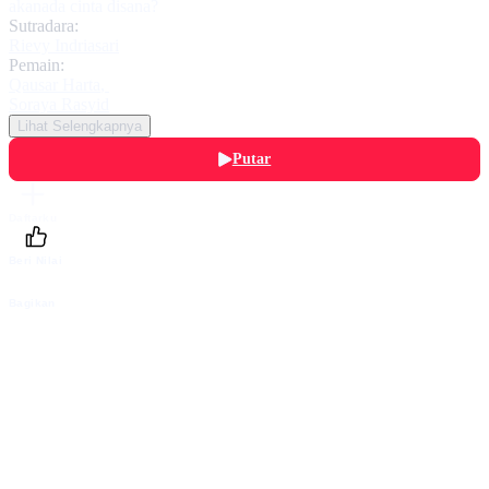
akanada cinta disana?
Sutradara:
Rievy Indriasari
Pemain:
Qausar Harta
,
Soraya Rasyid
Lihat Selengkapnya
Putar
Daftarku
Beri Nilai
Bagikan