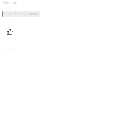
Pemain:
Various
Lihat Selengkapnya
Daftarku
Beri Nilai
Bagikan