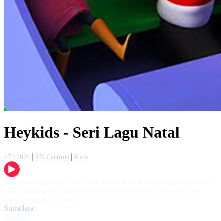
Heykids - Seri Lagu Natal
<7
2021
3D Cartoon
Kids
Kumpulan lagu-lagu hari natal untuk anak-anak yang dapat diputar
ketika sedang menghias pohon Natal, memasang dekorasi, atau
makan malam bersama.
Sutradara:
Various