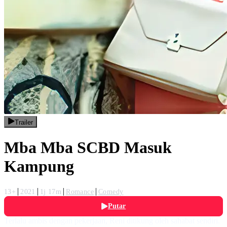
Trailer
Mba Mba SCBD Masuk
Kampung
13+
2021
1j 17m
Romance
Comedy
Putar
Terlalu ambis dengan pekerjaan, Reni ditikung oleh sahabat sendiri.