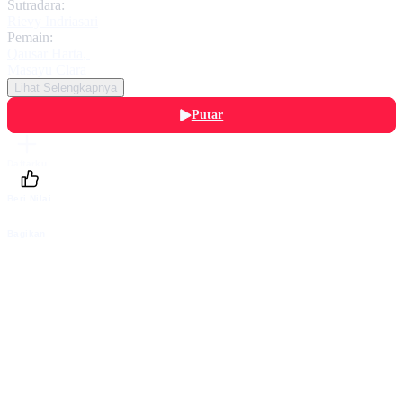
Sutradara:
Rievy Indriasari
Pemain:
Qausar Harta
,
Masayu Clara
Lihat Selengkapnya
Putar
Daftarku
Beri Nilai
Bagikan