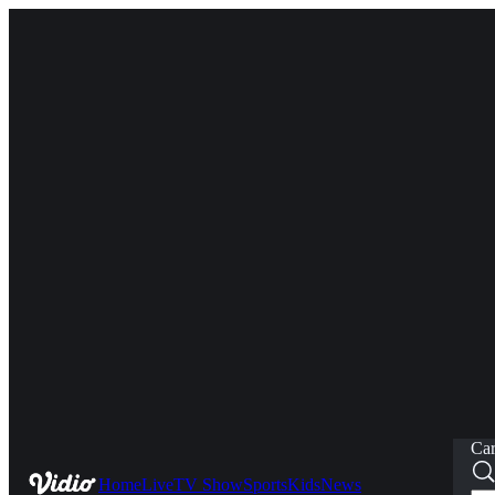
Car
Home
Live
TV Show
Sports
Kids
News