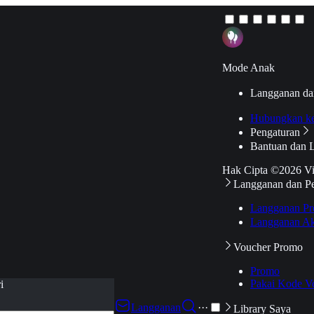
Mode Anak
Langganan da
Hubungkan k
Pengaturan
Bantuan dan 
Hak Cipta ©2026 V
Langganan dan P
Langganan Pr
Langganan Ak
Voucher Promo
Promo
Pakai Kode V
i
Langganan
···
Library Saya