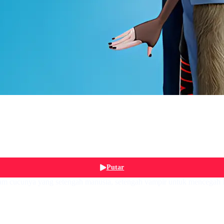
Putar
am cucunya yang setengah manusia, setengah vampir untuk mencegah 