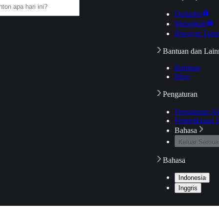
Daftarku
Mengikuti
Riwayat Tont
Bantuan dan Lain
Bantuan
Blog
Pengaturan
Pengaturan A
Pemeriksaan J
Bahasa
Keluar Semua
Bahasa
Indonesia
Inggris