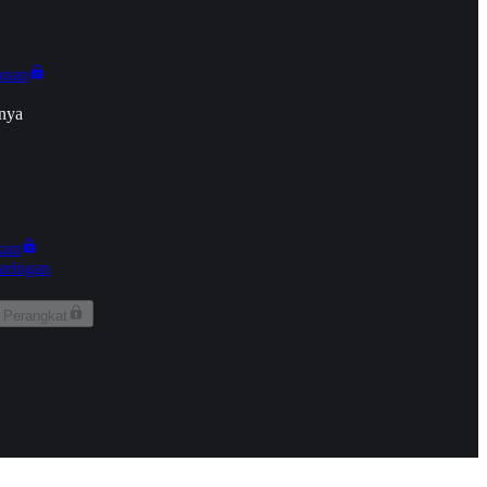
onan
nya
kun
aringan
 Perangkat