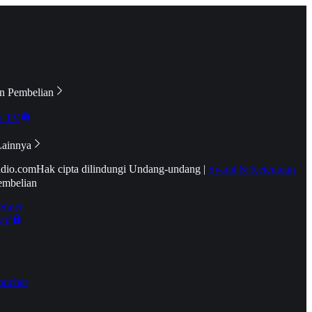
n Pembelian
e TV
Lainnya
idio.com
Hak cipta dilindungi Undang-undang
|
Syarat & Ketentuan
embelian
emier
tif
oucher