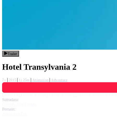
Trailer
Hotel Transylvania 2
7+
2015
1j 25m
Animation
Adventure
Dracula dan teman-temannya mencoba mengeluarkan monster itu dal
Sutradara:
Genndy Tartakovsky
Pemain:
Adam Sandler
,