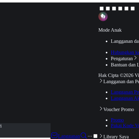
Mode Anak
Langganan da
Hubungkan k
Pengaturan
Bantuan dan 
Hak Cipta ©2026 V
Langganan dan P
Langganan Pr
Langganan Ak
Voucher Promo
Promo
Pakai Kode V
i
Langganan
···
Library Saya