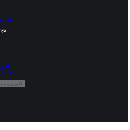
onan
nya
kun
aringan
 Perangkat