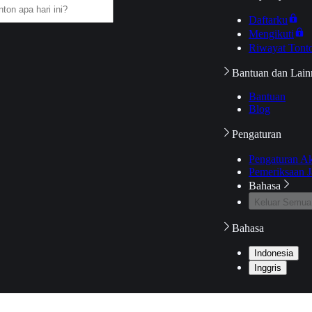
Daftarku
Mengikuti
Riwayat Tont
Bantuan dan Lain
Bantuan
Blog
Pengaturan
Pengaturan A
Pemeriksaan J
Bahasa
Keluar Semua
Bahasa
Indonesia
Inggris