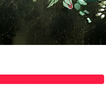
i uduk. Akankah Putri balikan sama Rully atau malah jatuh hati