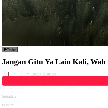
Trailer
Jangan Gitu Ya Lain Kali, Wa
13+
2021
1j 16m
Drama
Romance
Putri berhasil kabur dari penjagaan bodyguardnya untuk bertemu deng
dengan Joko?
Sutradara:
Rievi Idriasari
Pemain: