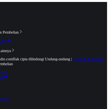
n Pembelian
e TV
Lainnya
idio.com
Hak cipta dilindungi Undang-undang
|
Syarat & Ketentuan
embelian
emier
tif
oucher