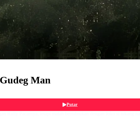
h Gudeg Man
Putar
an Rully Pacarnya, tetapi malah bertubrukan dengan Joko si tukang nas