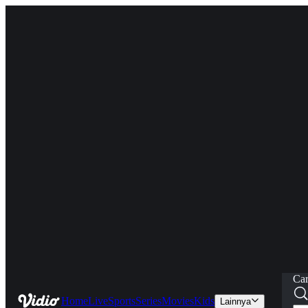
Car
Home
Live
Sports
Series
Movies
Kids
Lainnya