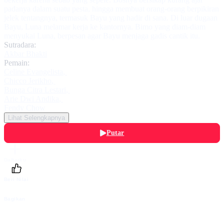
padanya dalam suatu pesta, hingga membuat orang-orang berpikiran
jelek tentangnya, termasuk Bayu yang hadir di sana. Di luar dugaan
Bayu, Luna melamar kerja ke kantornya. Bimo yang diam-diam
menyukai Luna, berpesan agar Bayu menjaga gadis cantik itu.
Sutradara:
Akbar Bhakti
Pemain:
Celine Evangelista
,
Chicco Jerikho
,
Bunga Citra Lestari
,
Arie Dwi Andika
,
Fendy Chow
Lihat Selengkapnya
Putar
Daftarku
Beri Nilai
Bagikan