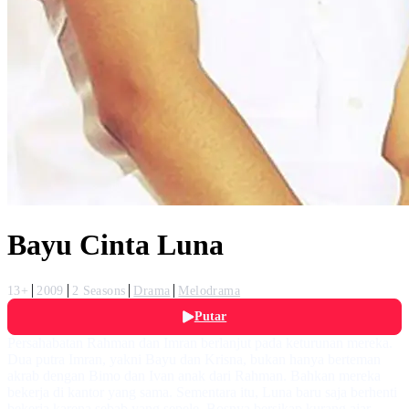
Bayu Cinta Luna
13+
2009
2 Seasons
Drama
Melodrama
Putar
Persahabatan Rahman dan Imran berlanjut pada keturunan mereka.
Dua putra Imran, yakni Bayu dan Krisna, bukan hanya berteman
akrab dengan Bimo dan Ivan anak dari Rahman. Bahkan mereka
bekerja di kantor yang sama. Sementara itu, Luna baru saja berhenti
bekerja karena sebab yang sepele. Bosnya bersikap kurang ajar