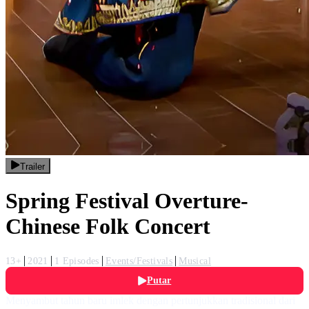
Trailer
Spring Festival Overture-
Chinese Folk Concert
13+
2021
1 Episodes
Events/Festivals
Musical
Putar
Menyambut tahun baru imlek dengan pertunjukkan tradisional dari