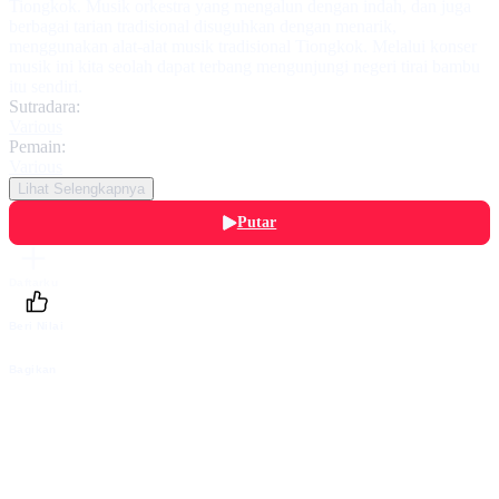
Tiongkok. Musik orkestra yang mengalun dengan indah, dan juga
berbagai tarian tradisional disuguhkan dengan menarik,
menggunakan alat-alat musik tradisional Tiongkok. Melalui konser
musik ini kita seolah dapat terbang mengunjungi negeri tirai bambu
itu sendiri.
Sutradara:
Various
Pemain:
Various
Lihat Selengkapnya
Putar
Daftarku
Beri Nilai
Bagikan