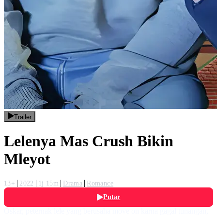
Trailer
Lelenya Mas Crush Bikin
Mleyot
13+
2022
1j 15m
Drama
Romance
Putar
Oskar, peternak lele yang berusaha move on karna gagal tunangan,