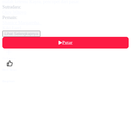
malah ketemu Kayra, pencopet dari pasar.
Sutradara:
Otoy Witoyo
Pemain:
Shanice Margaretha
,
Kiki Farel
Lihat Selengkapnya
Putar
Daftarku
Beri Nilai
Bagikan