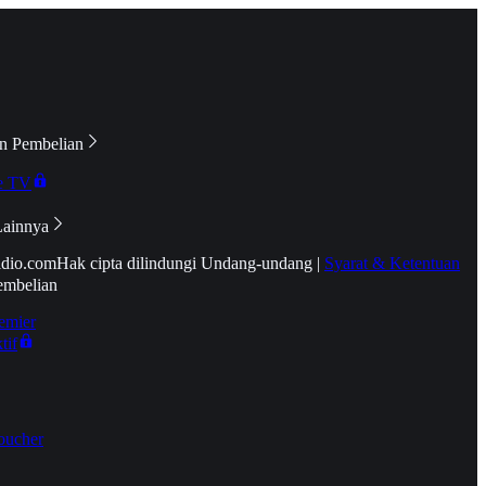
n Pembelian
e TV
Lainnya
idio.com
Hak cipta dilindungi Undang-undang
|
Syarat & Ketentuan
embelian
emier
tif
oucher