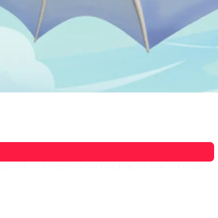
m perjalanan untuk menyelamatkan Tong Tong dan dunia sihir dengan