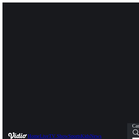
Car
Home
Live
TV Show
Sports
Kids
News