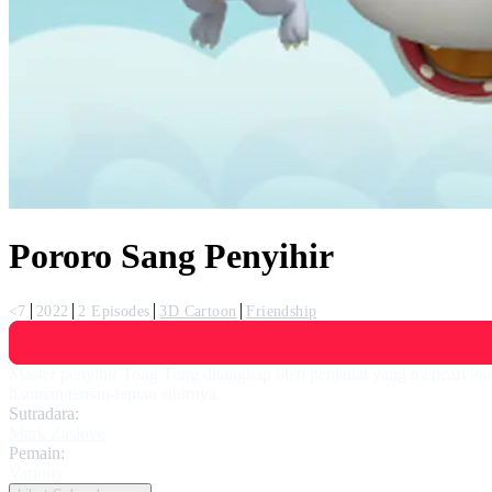
Pororo Sang Penyihir
<7
2022
2 Episodes
3D Cartoon
Friendship
Master penyihir Tong Tong ditangkap oleh penjahat yang mencari ton
bantuan teman-teman sihirnya.
Sutradara:
Mark Zaslove
Pemain:
Various