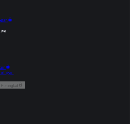
onan
nya
kun
aringan
 Perangkat