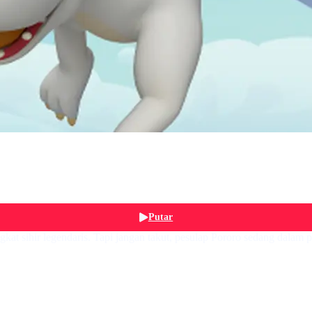
Putar
gkat sihir legendaris. Tapi jangan takut, pesulap Pororo sedang dala