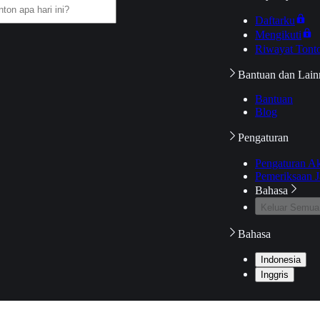
Daftarku
Mengikuti
Riwayat Tont
Bantuan dan Lain
Bantuan
Blog
Pengaturan
Pengaturan A
Pemeriksaan J
Bahasa
Keluar Semua
Bahasa
Indonesia
Inggris