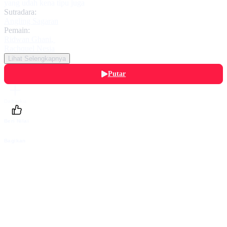
yang udah kena tipu juga
Sutradara:
Angling Sagaran
Pemain:
Ridwan Ghani
,
Rachquel Nesia
Lihat Selengkapnya
Putar
Daftarku
Beri Nilai
Bagikan