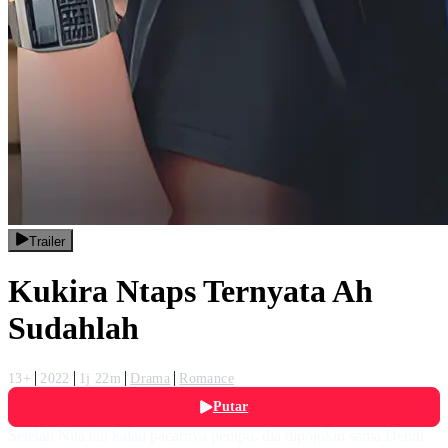
Trailer
Kukira Ntaps Ternyata Ah
Sudahlah
13+
2022
1j 22m
Drama
Romance
Putar
Setelah Nita tau kalau pacarnya penipu, dia dipojokin sama Dendi