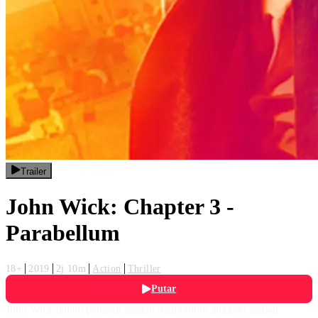
Trailer
John Wick: Chapter 3 -
Parabellum
18+
2019
2j 10m
Action
Thriller
Putar
John Wick dalam pelarian setelah membunuh anggota serikat