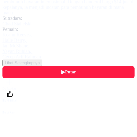
pembunuh bayaran internasional. Dengan banderol harga $14 juta di
kepalanya, ia menjadi incaran para pembunuh bayaran di mana-
mana.
Sutradara:
Chad Stahelski
Pemain:
Keanu Reeves
,
Halle Berry
,
Ian McShane
,
Yayan Ruhian
,
Cecep Arif Rahman
Lihat Selengkapnya
Putar
Daftarku
Beri Nilai
Bagikan