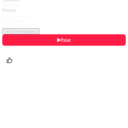
Rafky Sati
Pemain:
Larasati Nugroho
,
Ryan Delon
,
Ephy
Lihat Selengkapnya
Putar
Daftarku
Beri Nilai
Bagikan