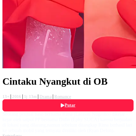
Cintaku Nyangkut di OB
13+
2016
1j 13m
Drama
Romance
Putar
Seorang penjual baso bernama Rima (Larasati Nugroho) dikejar -
kejar oleh satpol PP bernama Didin (Ephy SUCA) karena berjualan
di lokasi yang dilarang,namun sebelum ditangkap Rima berhasil lari
ke sebuah mobil yang ternyata dimiliki oleh (Ryan Delon).
Sutradara: