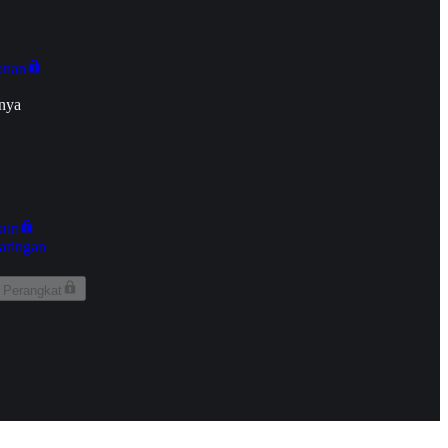
onan
nya
kun
aringan
 Perangkat