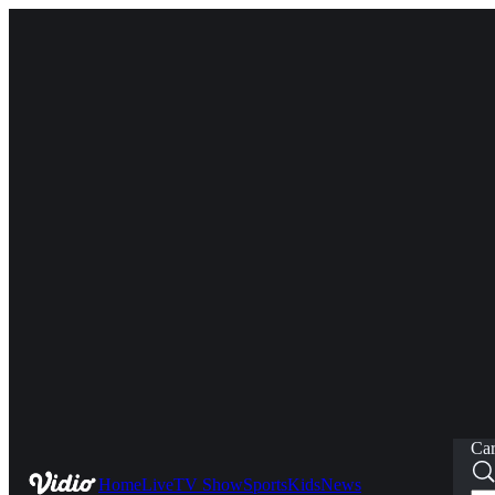
Car
Home
Live
TV Show
Sports
Kids
News