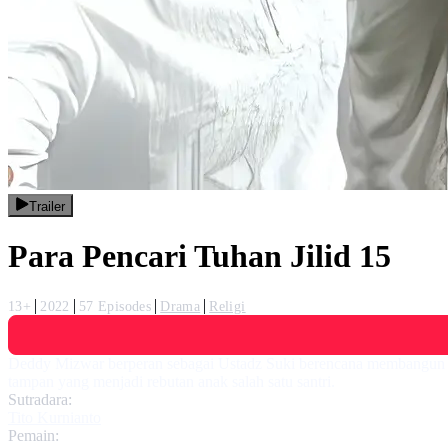
Trailer
Para Pencari Tuhan Jilid 15
13+
2022
57 Episodes
Drama
Religi
Deddy Mizwar berperan sebagai Ustadz Suki berencana membangun pe
tampan yang menjadi rebutan anak salah satu santri.
Sutradara:
Tito Kurnianto
Pemain: