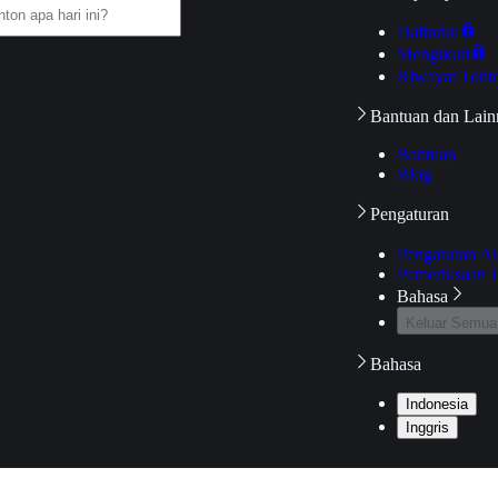
Daftarku
Mengikuti
Riwayat Tont
Bantuan dan Lain
Bantuan
Blog
Pengaturan
Pengaturan A
Pemeriksaan J
Bahasa
Keluar Semua
Bahasa
Indonesia
Inggris