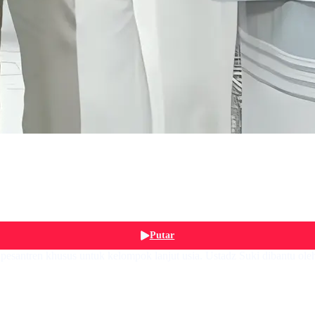
Putar
santren khusus untuk kelompok lanjut usia. Ustadz Suki dibantu ole