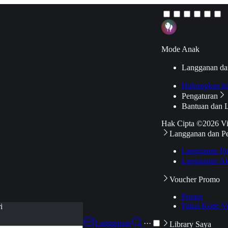
Mode Anak
Langganan da
Hubungkan k
Pengaturan
Bantuan dan 
Hak Cipta ©2026 V
Langganan dan P
Langganan Pr
Langganan Ak
Voucher Promo
Promo
Pakai Kode V
i
Langganan
···
Library Saya