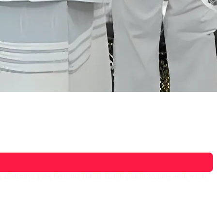
h asistennya yang bernama Habib. Habib adalah seorang anak muda