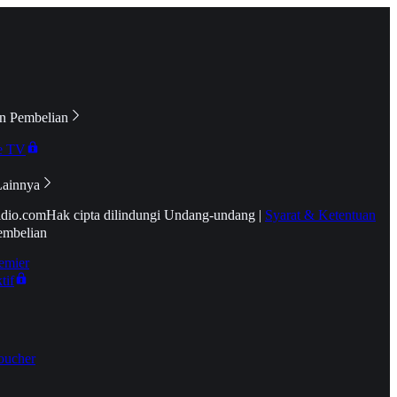
n Pembelian
e TV
Lainnya
idio.com
Hak cipta dilindungi Undang-undang
|
Syarat & Ketentuan
embelian
emier
tif
oucher