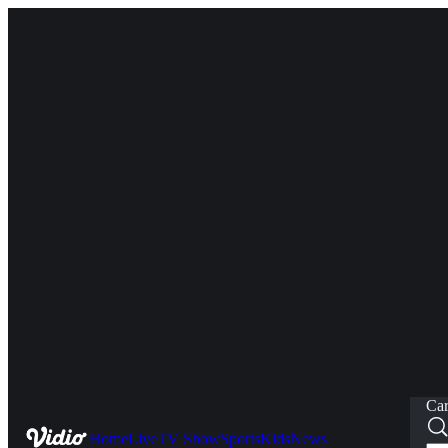
Car
Home
Live
TV Show
Sports
Kids
News