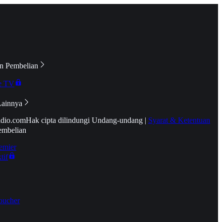
n Pembelian
e TV
Lainnya
idio.com
Hak cipta dilindungi Undang-undang
|
Syarat & Ketentuan
embelian
emier
tif
oucher