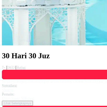
30 Hari 30 Juz
7+
2022
Religi
Program dengan ajakan religius untuk membaca Kitab Suci Al-Qur’an
Sutradara:
Various
Pemain:
Ustaz Sapto Wibowo
Lihat Selengkapnya