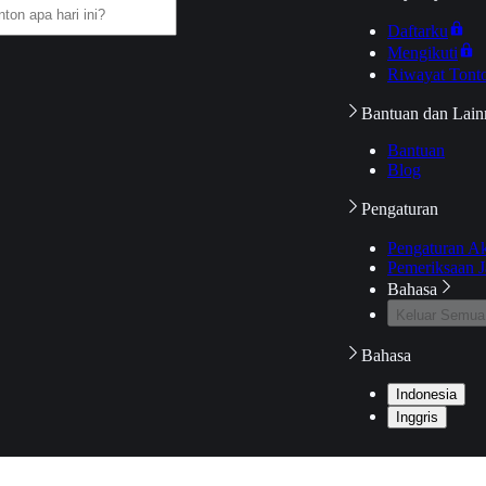
Daftarku
Mengikuti
Riwayat Tont
Bantuan dan Lain
Bantuan
Blog
Pengaturan
Pengaturan A
Pemeriksaan J
Bahasa
Keluar Semua
Bahasa
Indonesia
Inggris