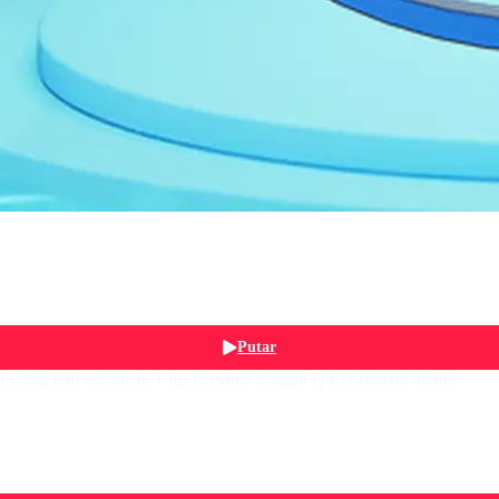
Putar
 setiap hari sebanyak 1 juz bersama dengan Qori bersuara merdu.