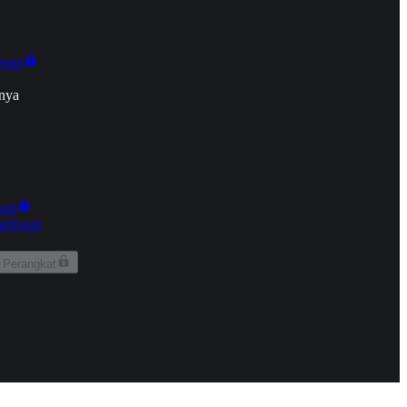
onan
nya
kun
aringan
 Perangkat