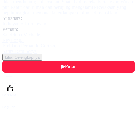
tidak mendukung hal tersebut. Suatu hari mereka bertengkar, Wulan
pun kabur dari rumah dan berujung mengalami kecelakaan yang
begitu magical, membuat ia terdampar di dunia dimensi lain.
Sutradara:
Indrayanto Kurniawan
Pemain:
Sandrinna Michelle
,
ReyBong
,
Emiliano Fernando Cortizo
,
Safira Ratu Sofya
Lihat Selengkapnya
Putar
Daftarku
Beri Nilai
Bagikan