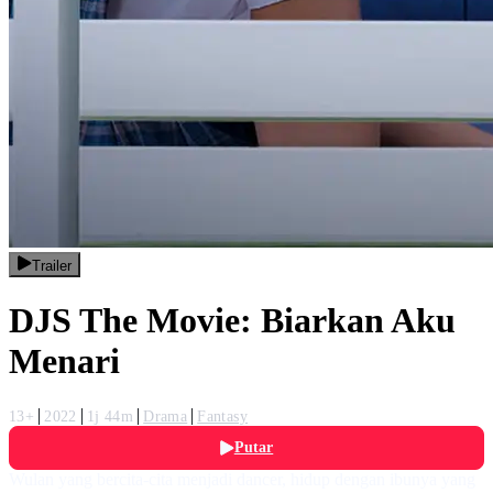
Trailer
DJS The Movie: Biarkan Aku
Menari
13+
2022
1j 44m
Drama
Fantasy
Putar
Wulan yang bercita-cita menjadi dancer, hidup dengan ibunya yang