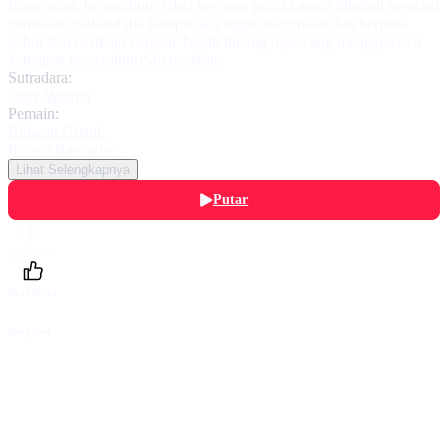
Intan untuk bersembunyi dari kerjaran polisi karena dituduh mencuri
perhiasan padahal dia hampir saja ingin dilecehkan dan berhasil
kabur dan bertemu dengan Teguh tukang ojek yang mengajaknya
ketempat persembunyian tersebut.
Sutradara:
Otoy Witoyo
Pemain:
Ridwan Ghani
,
Raisya Bawazier
Lihat Selengkapnya
Putar
Daftarku
Beri Nilai
Bagikan