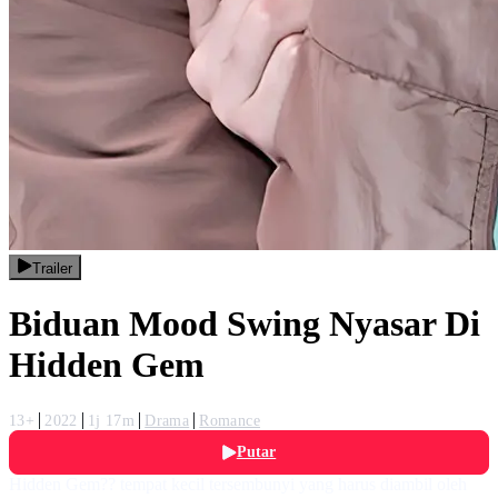
Trailer
Biduan Mood Swing Nyasar Di
Hidden Gem
13+
2022
1j 17m
Drama
Romance
Putar
Hidden Gem?? tempat kecil tersembunyi yang harus diambil oleh