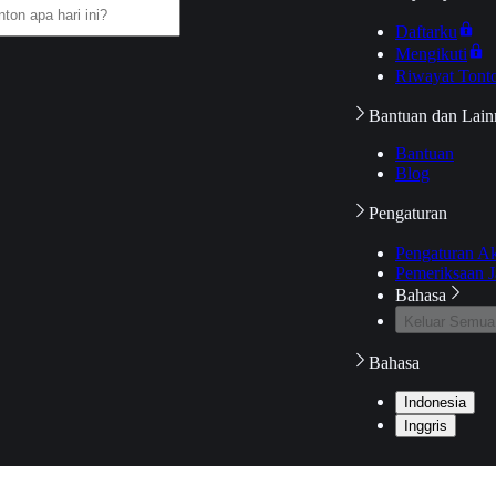
Daftarku
Mengikuti
Riwayat Tont
Bantuan dan Lain
Bantuan
Blog
Pengaturan
Pengaturan A
Pemeriksaan J
Bahasa
Keluar Semua
Bahasa
Indonesia
Inggris