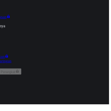
onan
nya
kun
aringan
 Perangkat