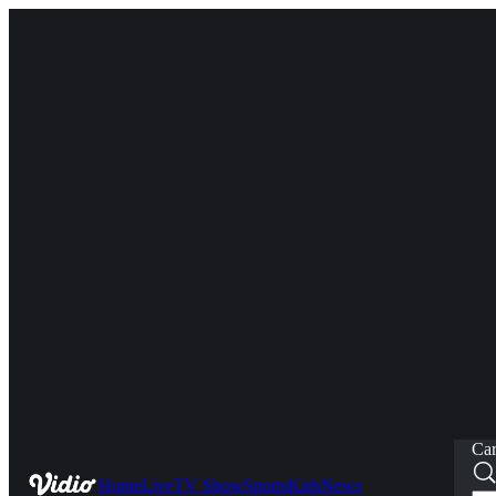
Car
Home
Live
TV Show
Sports
Kids
News