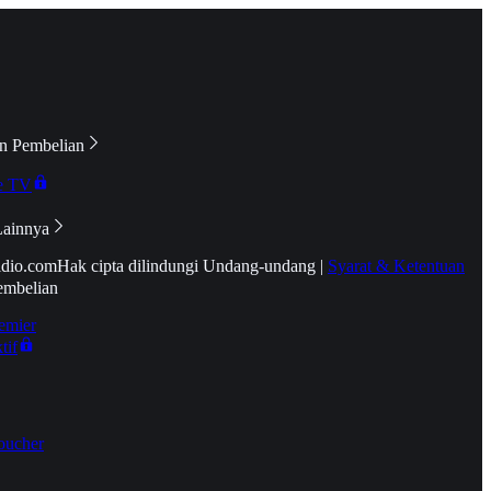
n Pembelian
e TV
Lainnya
idio.com
Hak cipta dilindungi Undang-undang
|
Syarat & Ketentuan
embelian
emier
tif
oucher