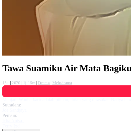
Tawa Suamiku Air Mata Bagik
13+
2020
1j 16m
Drama
Melodrama
Menjadi Wanita karir adalah pilihan, itulah yang dirasakan Nadya ha
Sutradara:
Joe Sandjaya
Pemain:
Icha Anisa
,
Ferry Ixel