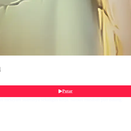
u
Putar
rus melayani suaminya sekaligus kerja. namun musibah pun datang.