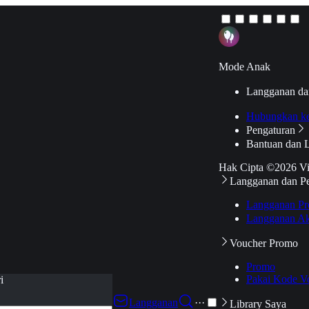
Mode Anak
Langganan da
Hubungkan k
Pengaturan
Bantuan dan 
Hak Cipta ©2026 V
Langganan dan P
Langganan Pr
Langganan Ak
Voucher Promo
Promo
Pakai Kode V
i
Langganan
···
Library Saya