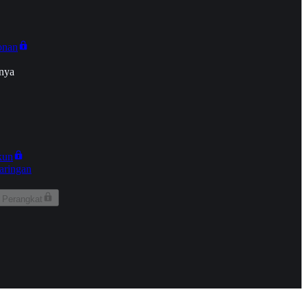
onan
nya
kun
aringan
 Perangkat