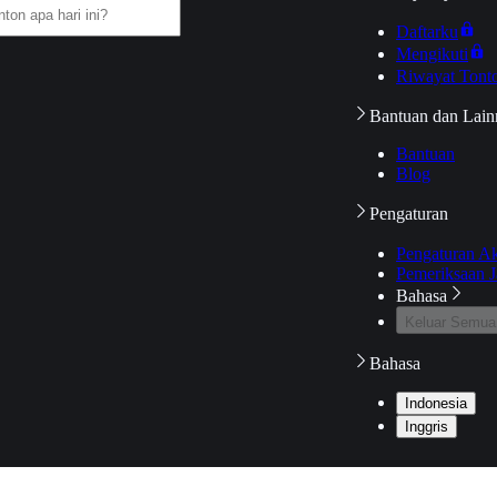
Daftarku
Mengikuti
Riwayat Tont
Bantuan dan Lain
Bantuan
Blog
Pengaturan
Pengaturan A
Pemeriksaan J
Bahasa
Keluar Semua
Bahasa
Indonesia
Inggris