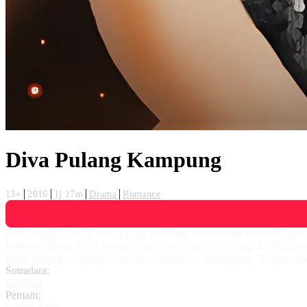
Diva Pulang Kampung
13+
2016
1j 17m
Drama
Romance
Sifat Bunga (Nadya Arina) yang sombong dan semena-mena sebagai art
karirnya Bunga untuk menjatuhkan reputasinya. Ines juga berkerjas
untuk pulang kampung. Namun sesampainya dikampung, Bunga malah
Sutradara:
Effi Zen
Pemain: