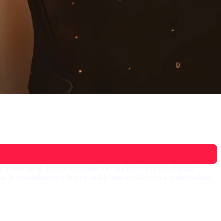
njadi kesal. Lia berkerjasama dengan Ines yang iri terhadap
a di Jakarta karirnya Bunga sudah hancur, akhirnya ia memutuskan