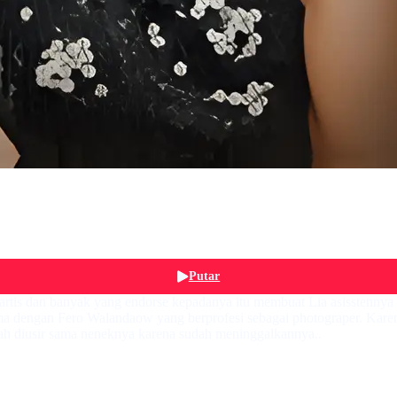
Putar
is dan banyak yang endorse kepadanya itu membuat Lia asisstennya me
ama dengan Fero Walandaow yang berprofesi sebagai photograper. Karen
 diusir sama neneknya karena sudah meninggalkannya..