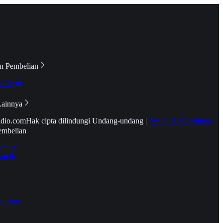
n Pembelian
e TV
Lainnya
idio.com
Hak cipta dilindungi Undang-undang
|
Syarat & Ketentuan
embelian
emier
tif
oucher