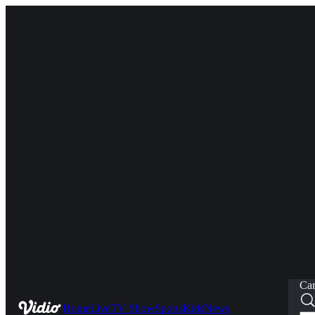
Car
Home
Live
TV Show
Sports
Kids
News