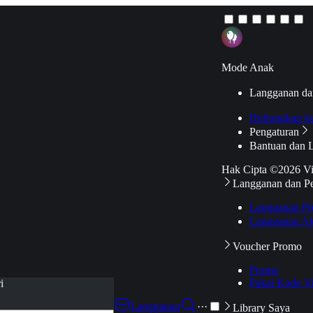
Mode Anak
Langganan da
Hubungkan k
Pengaturan
Bantuan dan 
Hak Cipta ©2026 V
Langganan dan P
Langganan Pr
Langganan Ak
Voucher Promo
Promo
Pakai Kode V
i
Langganan
···
Library Saya