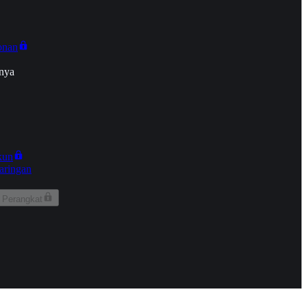
onan
nya
kun
aringan
 Perangkat