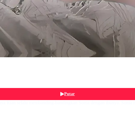
Putar
 nya Rian selalu membanding-bandingkan Sonia dengan ibunya. Sonia m