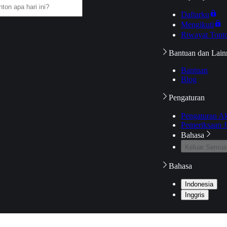
Daftarku
Mengikuti
Riwayat Tont
Bantuan dan Lain
Bantuan
Blog
Pengaturan
Pengaturan A
Pemeriksaan J
Bahasa
Keluar Semua
Bahasa
Indonesia
Inggris