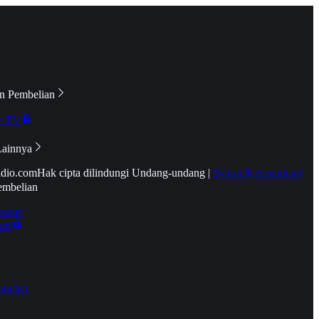
n Pembelian
e TV
Lainnya
idio.com
Hak cipta dilindungi Undang-undang
|
Syarat & Ketentuan
embelian
emier
tif
oucher