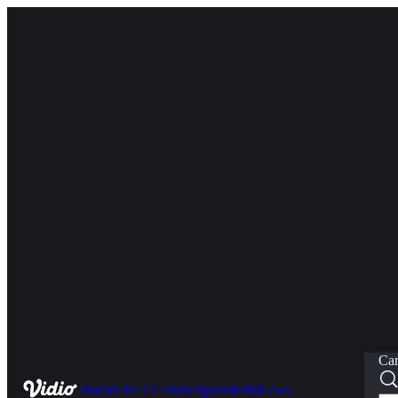
Car
Home
Live
TV Show
Sports
Kids
News