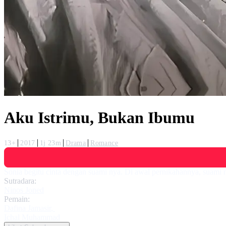
Aku Istrimu, Bukan Ibumu
13+
2017
1j 23m
Drama
Romance
Sonia begitu cinta dengan suami nya. Di awal pernikahannya, suami
Sutradara:
Ninos Joned
Pemain:
Dafina Jamasir
,
Ichal Muhammad