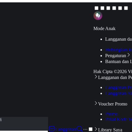
Mode Anak
Langganan da
Hubungkan k
Pengaturan
Bantuan dan 
Hak Cipta ©2026 V
Langganan dan P
Langganan Pr
Langganan Ak
Voucher Promo
Promo
Pakai Kode V
i
Langganan
···
Library Saya