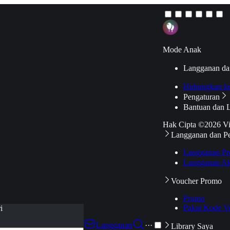
Mode Anak
Langganan da
Hubungkan k
Pengaturan
Bantuan dan 
Hak Cipta ©2026 V
Langganan dan P
Langganan Pr
Langganan Ak
Voucher Promo
Promo
Pakai Kode V
i
Langganan
···
Library Saya