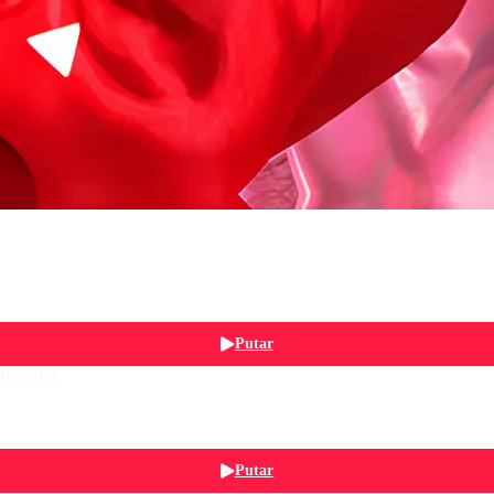
Putar
heinafia.
Putar