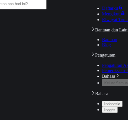
Daftarku
Mengikuti
Riwayat Tont
Bantuan dan Lain
Bantuan
Blog
Pengaturan
Pengaturan A
Pemeriksaan J
Bahasa
Keluar Semua
Bahasa
Indonesia
Inggris