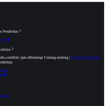
n Pembelian
e TV
Lainnya
idio.com
Hak cipta dilindungi Undang-undang
|
Syarat & Ketentuan
embelian
emier
tif
oucher