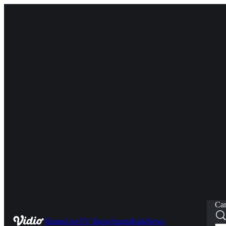
Car
Home
Live
TV Show
Sports
Kids
News