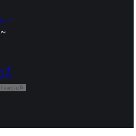
onan
nya
kun
aringan
 Perangkat