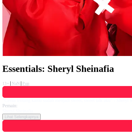
Essentials: Sheryl Sheinafia
13+
NaN
Pop
"Cerita tentang kamu sudah menjadi sweet, sweet talk aku" - Sheryl S
Pemain:
Sheryl Sheinafia
Lihat Selengkapnya